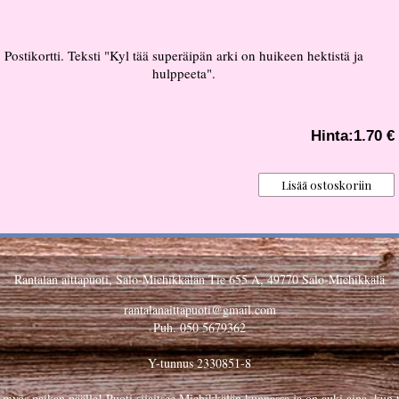
Postikortti. Teksti "Kyl tää superäipän arki on huikeen hektistä ja
hulppeeta".
Hinta:
1.70 €
Rantalan aittapuoti, Salo-Miehikkälän Tie 655 A, 49770 Salo-Miehikkälä
rantalanaittapuoti@gmail.com
Puh. 050 5679362
Y-tunnus 2330851-8
n myös paikan päälle! Puoti sijaitsee Miehikkälän kunnassa ja on auki aina, kun 