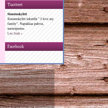
Tuotteet
Sisustuskyltti
Sisustuskyltti tekstillä " I love my
family". Napakkaa pahvia,
naruripustus.
Lue lisää »
Facebook
talon väkeä on kotosalla. Kannattaa