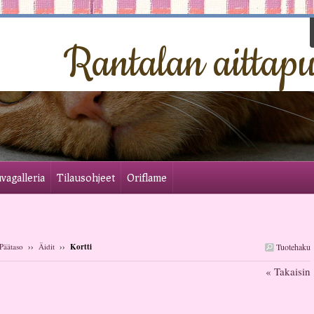
Rantalan aittapu
vagalleria
Tilausohjeet
Oriflame
Päätaso
››
Äidit
››
Kortti
Tuotehaku
« Takaisin