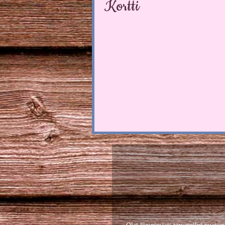
Kortti
Olet lämpimästi tervetullut puotii