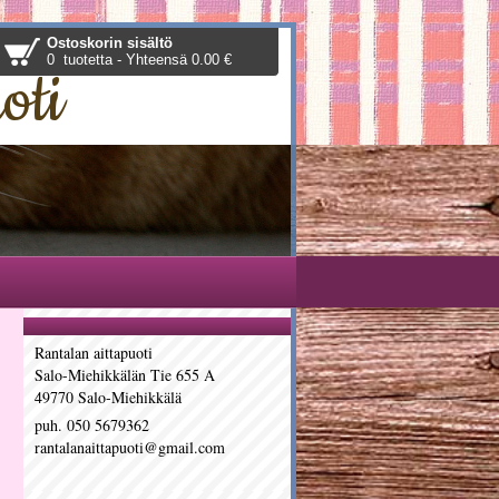
Ostoskorin sisältö
0 tuotetta - Yhteensä 0.00 €
oti
Rantalan aittapuoti
Salo-Miehikkälän Tie 655 A
49770 Salo-Miehikkälä
puh. 050 5679362
rantalanaittapuoti@gmail.com