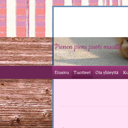
Pienen pieni puoti maalla
Etusivu
Tuotteet
Ota yhteyttä
Ku