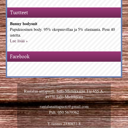
Tuotteet
Bunny bodysuit
Pupukuosinen body. 95% ekopuuvillaa ja 5% elastaania. Pesu 40
astetta.
Lue lisää »
Facebook
Rantalan aittapuoti, Salo-Miehikkälän Tie 655 A,
49770 Salo-Miehikkälä
rantalanaittapuoti@gmail.com
Puh. 050 5679362
Y-tunnus 2330851-8