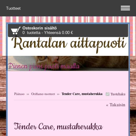
Tuotteet
Ostoskorin sisältö
0 tuotetta - Yhteensä 0.00 €
Rantalan aittapuoti
Pienen pieni puoti maalla
Päätaso
››
Oriflame-tuotteet
››
Tender Care, mustaherukka
Tuotehaku
« Takaisin
Tender Care, mustaherukka