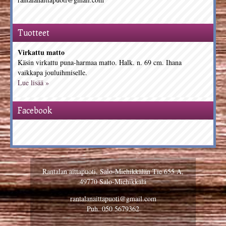
Tuotteet
Virkattu matto
Käsin virkattu puna-harmaa matto. Halk. n. 69 cm. Ihana
vaikkapa jouluihmiselle.
Lue lisää »
Facebook
Rantalan aittapuoti, Salo-Miehikkälän Tie 655 A,
49770 Salo-Miehikkälä
rantalanaittapuoti@gmail.com
Puh. 050 5679362