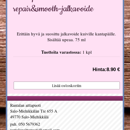
repair&smooth-jalkavoide
Erittäin hyvä ja suosittu jalkavoide kuiville kantapäille.
Sisältää upeaa. 75 ml
Tuotteita varastossa:
1 kpl
Hinta:
8.90 €
Rantalan aittapuoti
Salo-Miehikkälän Tie 655 A
49770 Salo-Miehikkälä
puh. 050 5679362
rantalanaittapuoti@gmail.com