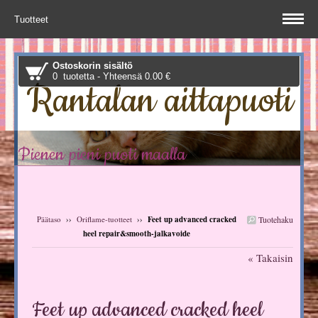
Tuotteet
Ostoskorin sisältö
0 tuotetta - Yhteensä 0.00 €
Rantalan aittapuoti
Pienen pieni puoti maalla
Päätaso
››
Oriflame-tuotteet
››
Feet up advanced cracked
Tuotehaku
heel repair&smooth-jalkavoide
« Takaisin
Feet up advanced cracked heel