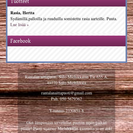
Tuotteet
Rasia, Hertta
Sydämillä,palloilla ja ruuduilla somistettu rasia aarteille. Puuta.
Lue lisää »
Facebook
Rantalan aittapuoti, Salo-Miehikkälän Tie 655 A,
49770 Salo-Miehikkälä
rantalanaittapuoti@gmail.com
Puh. 050 5679362
Y-tunnus 2330851-8
Olet lämpimästi tervetullut puotiin myös paikan
päälle! Puoti sijaitsee Miehikkälän kunnassa ja on auki