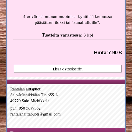
4 eriväristä munan muotoista kynttilää kennossa
pääsiäisen iloksi tai "kanahulluille".
Tuotteita varastossa:
3 kpl
Hinta:
7.90 €
Rantalan aittapuoti
Salo-Miehikkälän Tie 655 A
49770 Salo-Miehikkälä
puh. 050 5679362
rantalanaittapuoti@gmail.com