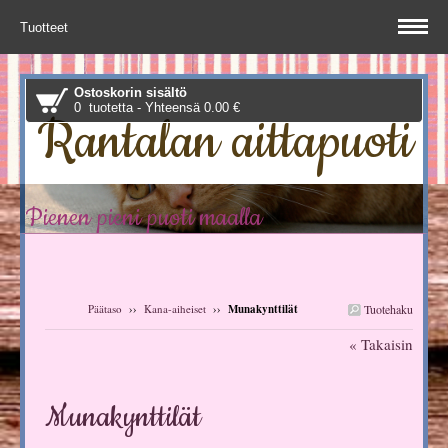
Tuotteet
Ostoskorin sisältö
0 tuotetta - Yhteensä 0.00 €
Rantalan aittapuoti
Pienen pieni puoti maalla
Päätaso
››
Kana-aiheiset
››
Munakynttilät
Tuotehaku
« Takaisin
Munakynttilät