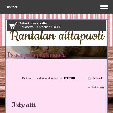
Tuotteet
Ostoskorin sisältö
0 tuotetta - Yhteensä 0.00 €
Rantalan aittapuoti
Pienen pieni puoti maalla
Päätaso
››
Virkkukoukkunen
››
Tiskirätti
Tuotehaku
« Takaisin
Tiskirätti