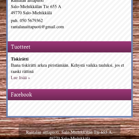
Rantalan aittapuoti
Salo-Miehikkälän Tie 655 A
49770 Salo-Miehikkälä
puh. 050 5679362
rantalanaittapuoti@gmail.com
Tuotteet
Tiskirätti
Ihana tiskirätti arkea piristämään. Kehystä vaikka tauluksi, jos et
raaski rättinä
Lue lisää »
Facebook
Rantalan aittapuoti, Salo-Miehikkälän Tie 655 A,
49770 Salo-Miehikkälä